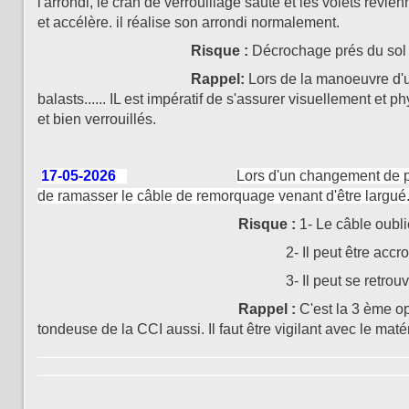
l'arrondi, le cran de verrouillage saute et les volets revien
et accélère. il réalise son arrondi normalement.
Risque :
Décrochage prés du sol e
Rappel:
Lors de la manoeuvre d'un 
balasts...... IL est impératif de s'assurer visuellement 
et bien verrouillés.
17-05-2026
Lors d'un changement de pi
de ramasser le câble de remorquage venant d'être largué
Risque :
1- Le câble oubli
2- Il peut être accroché par un aéron
3- Il peut se retrouver enroulé dans le 
Rappel :
C'est la 3 ème opt
tondeuse de la CCI aussi. Il faut être vigilant avec le maté