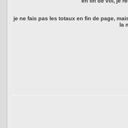
en fin de vol, je r
je ne fais pas les totaux en fin de page, ma
la 