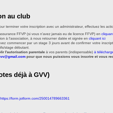
on au club
ur terminer votre inscription avec un administrateur, effectuez les acti
-assurance FFVP (si vous n'avez jamais eu de licence FFVP) en
cliquant
tion à l'association, à nous retourner datée et signée en
cliquant ici
vez commencer par un stage 3 jours avant de confirmer votre inscript
rifs/stage débutant.
lir l'autorisation parentale
à vos parents (indispensable)
à télécharge
evv@gmail.com
pour que nous puissions vous inscrire et vous re
lotes déjà à GVV)
:
https://form.jotform.com/250014789663361