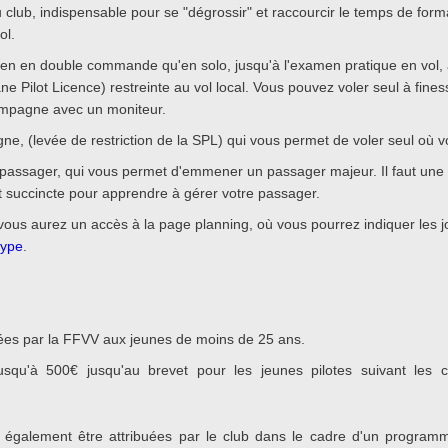
club, indispensable pour se "dégrossir" et raccourcir le temps de for
ol.
ien en double commande qu'en solo, jusqu'à l'examen pratique en vol, 
ne Pilot Licence) restreinte au vol local. Vous pouvez voler seul à fin
campagne avec un moniteur.
ne, (levée de restriction de la SPL) qui vous permet de voler seul où v
passager, qui vous permet d'emmener un passager majeur. Il faut une 
t succincte pour apprendre à gérer votre passager.
t, vous aurez un accès à la page planning, où vous pourrez indiquer les 
type
.
dées par la FFVV aux jeunes de moins de 25 ans.
squ'à 500€ jusqu'au brevet pour les jeunes pilotes suivant les co
t également être attribuées par le club dans le cadre d'un progra