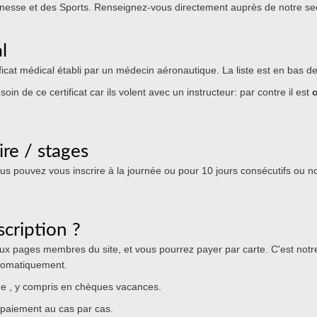
nesse et des Sports. Renseignez-vous directement auprès de notre sec
l
tificat médical établi par un médecin aéronautique. La liste est en bas d
oin de ce certificat car ils volent avec un instructeur: par contre il est
o
ire / stages
vous pouvez vous inscrire à la journée ou pour 10 jours consécutifs ou n
cription ?
 aux pages membres du site, et vous pourrez payer par carte. C'est not
utomatiquement.
e , y compris en chèques vacances.
 paiement au cas par cas.